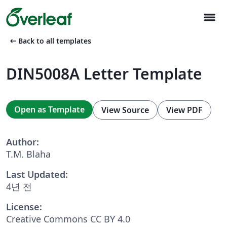
menu
arrow_left_alt
Back to all templates
DIN5008A Letter Template
Open as Template
View Source
View PDF
Author:
T.M. Blaha
Last Updated:
4년 전
License:
Creative Commons CC BY 4.0