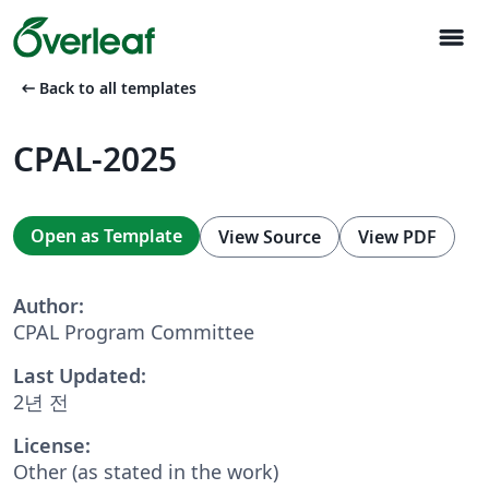
menu
arrow_left_alt
Back to all templates
CPAL-2025
Open as Template
View Source
View PDF
Author:
CPAL Program Committee
Last Updated:
2년 전
License:
Other (as stated in the work)