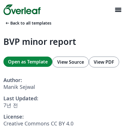
menu
arrow_left_alt
Back to all templates
BVP minor report
Open as Template
View Source
View PDF
Author:
Manik Sejwal
Last Updated:
7년 전
License:
Creative Commons CC BY 4.0