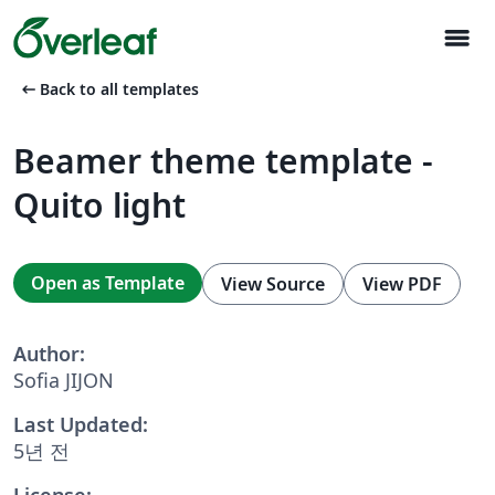
menu
arrow_left_alt
Back to all templates
Beamer theme template -
Quito light
Open as Template
View Source
View PDF
Author:
Sofia JIJON
Last Updated:
5년 전
License: