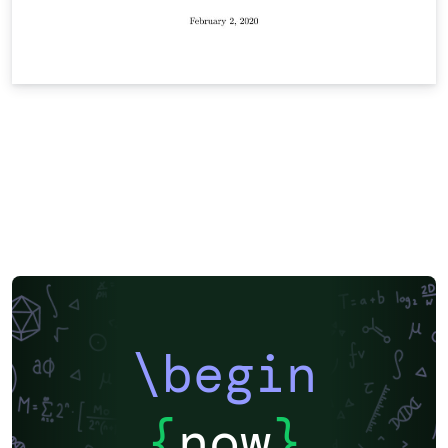
\begin
{
now
}