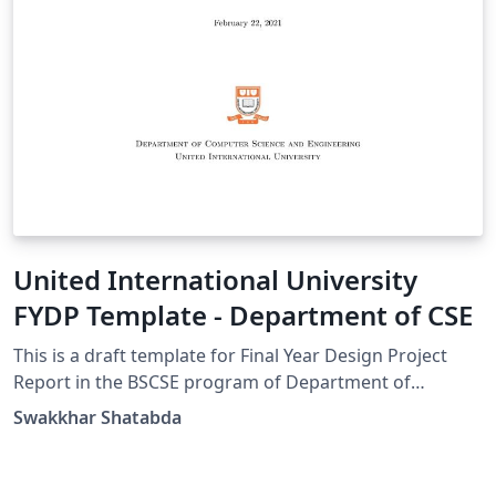
United International University
FYDP Template - Department of CSE
This is a draft template for Final Year Design Project
Report in the BSCSE program of Department of
Computer Science and Engineering of United
Swakkhar Shatabda
International University, Dhaka