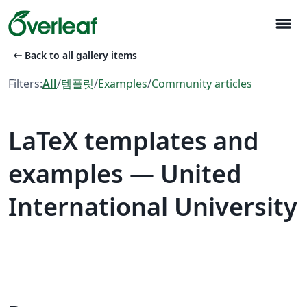
menu
arrow_left_alt
Back to all gallery items
Filters:
All
/
템플릿
/
Examples
/
Community articles
LaTeX templates and
examples — United
International University