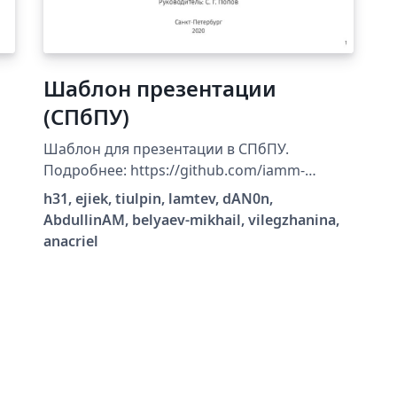
Шаблон презентации
(СПбПУ)
Шаблон для презентации в СПбПУ.
Подробнее: https://github.com/iamm-
templates/presentation-template.
h31, ejiek, tiulpin, lamtev, dAN0n,
AbdullinAM, belyaev-mikhail, vilegzhanina,
anacriel