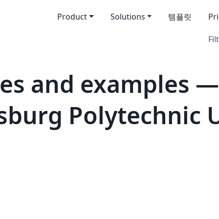
Product
Solutions
템플릿
Pr
Fil
es and examples —
sburg Polytechnic 