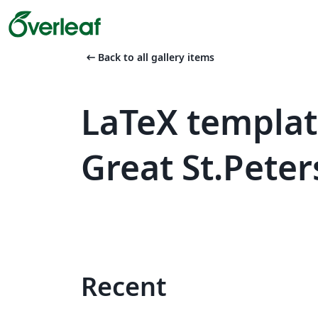
arrow_left_alt
Back to all gallery items
LaTeX templat
Great St.Peter
Recent