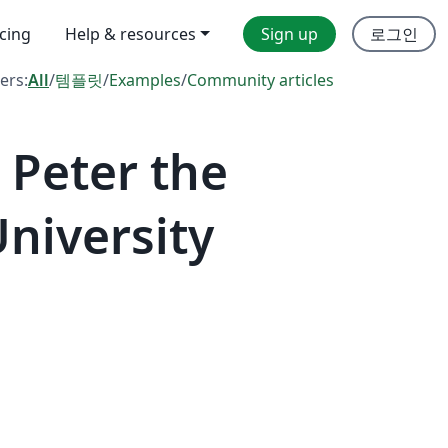
icing
Help & resources
Sign up
로그인
ters:
All
/
템플릿
/
Examples
/
Community articles
 Peter the
University