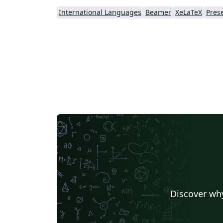
International Languages
Beamer
XeLaTeX
Pres
Discover why