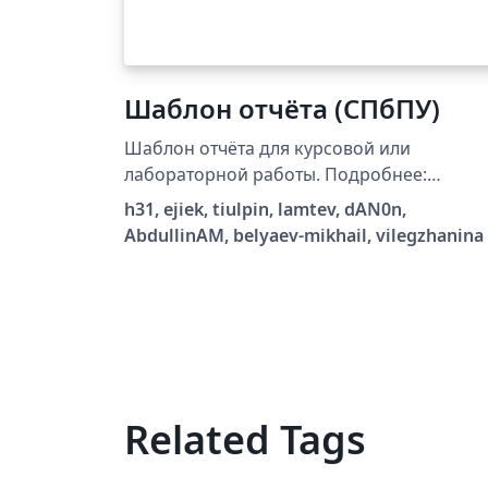
Шаблон отчёта (СПбПУ)
Шаблон отчёта для курсовой или
лабораторной работы. Подробнее:
https://github.com/tiulpin/report-template
h31, ejiek, tiulpin, lamtev, dAN0n,
AbdullinAM, belyaev-mikhail, vilegzhanina
Related Tags