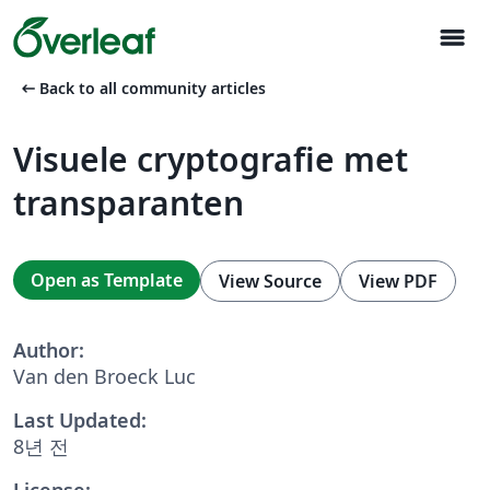
menu
arrow_left_alt
Back to all community articles
Visuele cryptografie met
transparanten
Open as Template
View Source
View PDF
Author:
Van den Broeck Luc
Last Updated:
8년 전
License: