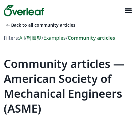
menu
arrow_left_alt
Back to all community articles
Filters:
All
/
템플릿
/
Examples
/
Community articles
Community articles —
American Society of
Mechanical Engineers
(ASME)