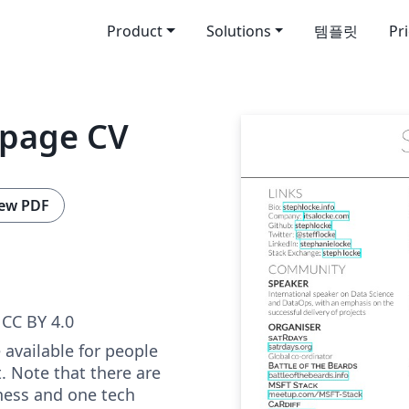
Product
Solutions
템플릿
Pr
-page CV
ew PDF
CC BY 4.0
 available for people
. Note that there are
ness and one tech