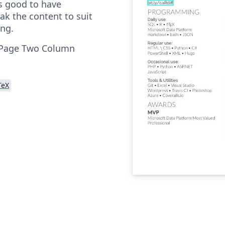
ys good to have
ak the content to suit
ing.
 Page Two Column
TeX