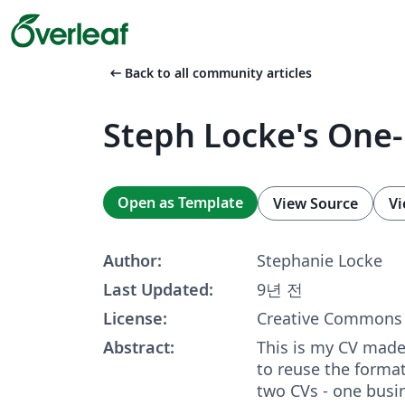
arrow_left_alt
Back to all community articles
Steph Locke's One
Open as Template
View Source
Vi
Author:
Stephanie Locke
Last Updated:
9년 전
License:
Creative Commons 
Abstract:
This is my CV made
to reuse the format
two CVs - one busi