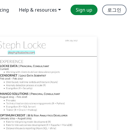
icing
Help & resources
Sign up
로그인