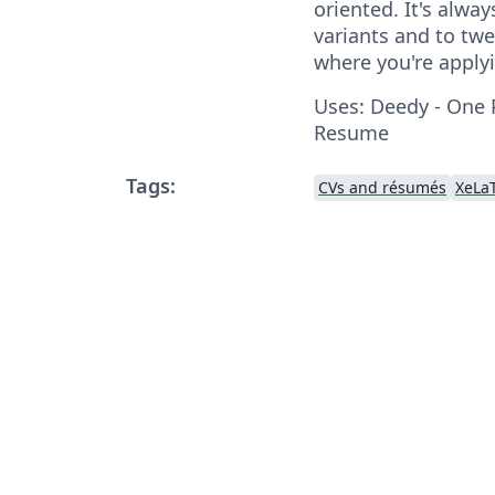
oriented. It's alwa
variants and to twe
where you're apply
Uses: Deedy - One
Resume
Tags:
CVs and résumés
XeLa