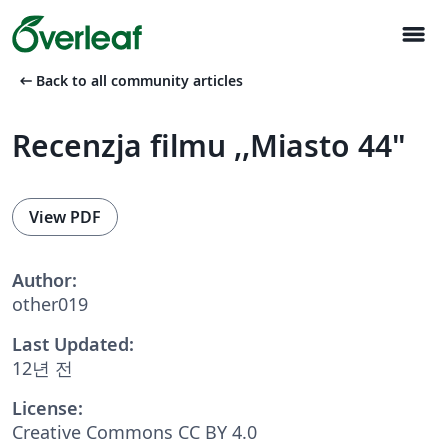
menu
arrow_left_alt
Back to all community articles
Recenzja filmu ,,Miasto 44"
View PDF
Author:
other019
Last Updated:
12년 전
License:
Creative Commons CC BY 4.0