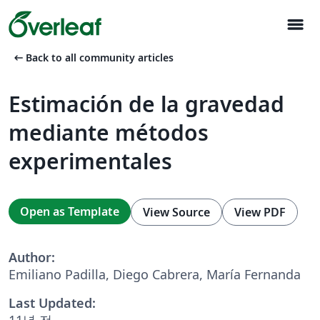
menu
arrow_left_alt
Back to all community articles
Estimación de la gravedad
mediante métodos
experimentales
Open as Template
View Source
View PDF
Author:
Emiliano Padilla, Diego Cabrera, María Fernanda
Last Updated:
11년 전