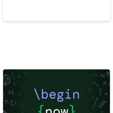
\begin
{
now
}