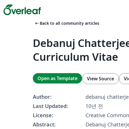
arrow_left_alt
Back to all community articles
Debanuj Chatterjee
Curriculum Vitae
Open as Template
View Source
Vi
Author:
debanuj chatterje
Last Updated:
10년 전
License:
Creative Commons
Abstract:
Debanuj Chatterje