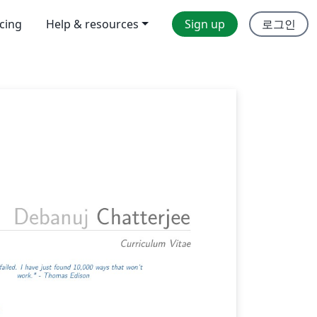
icing
Help & resources
Sign up
로그인