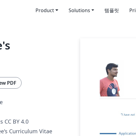
Product
Solutions
템플릿
Pr
's
ew PDF
e
 CC BY 4.0
e's Curriculum Vitae