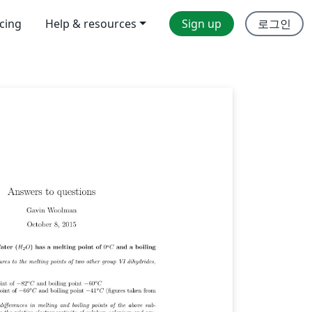
icing
Help & resources
Sign up
로그인