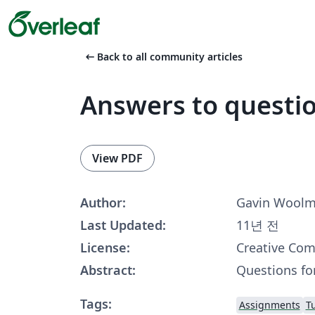
arrow_left_alt
Back to all community articles
Answers to questi
View PDF
Author:
Gavin Wool
Last Updated:
11년 전
License:
Creative Co
Abstract:
Questions fo
Tags:
Assignments
Tu