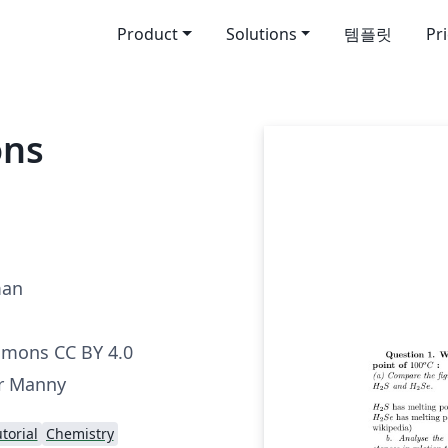
Product
Solutions
템플릿
Pr
ons
man
mmons CC BY 4.0
r Manny
torial
Chemistry