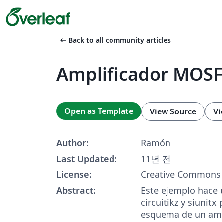
arrow_left_alt
Back to all community articles
Amplificador MOS
Open as Template
View Source
Vi
Author:
Ramón
Last Updated:
11년 전
License:
Creative Commons 
Abstract:
Este ejemplo hace 
circuitikz y siunitx 
esquema de un amp