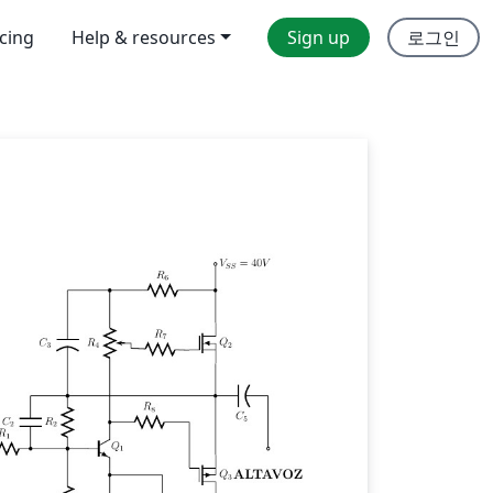
icing
Help & resources
Sign up
로그인