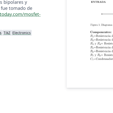
s bipolares y
o fue tomado de
stoday.com/mosfet-
s
TikZ
Electronics