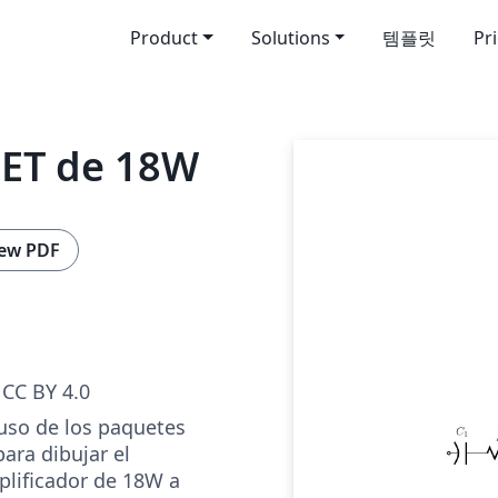
Product
Solutions
템플릿
Pr
FET de 18W
ew PDF
CC BY 4.0
uso de los paquetes
para dibujar el
lificador de 18W a